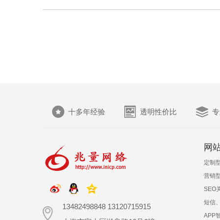
十多年经验
透明性价比
专
网
定制
营销
SEO
短信
13482498848 13120715915
APP